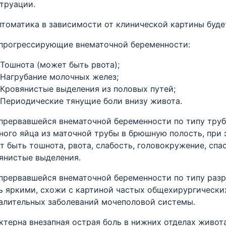
труации.
томатика в зависимости от клинической картины будет
прогрессирующие внематочной беременности:
Тошнота (может быть рвота);
Нагрубание молочных желез;
Кровянистые выделения из половых путей;
Периодические тянущие боли внизу живота.
прервавшейся внематочной беременности по типу труб
ного яйца из маточной трубы в брюшную полость, при
т быть тошнота, рвота, слабость, головокружение, спа
янистые выделения.
прервавшейся внематочной беременности по типу разр
ь яркими, схожи с картиной частых общехирургических
алительных заболеваний мочеполовой системы.
ктерна внезапная острая боль в нижних отделах живот