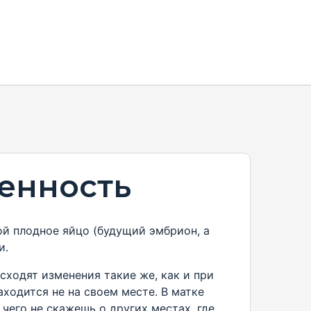
енность
ой плодное яйцо (будущий эмбрион, а
и.
ходят изменения такие же, как и при
ходится не на своем месте. В матке
чего не скажешь о других местах, где