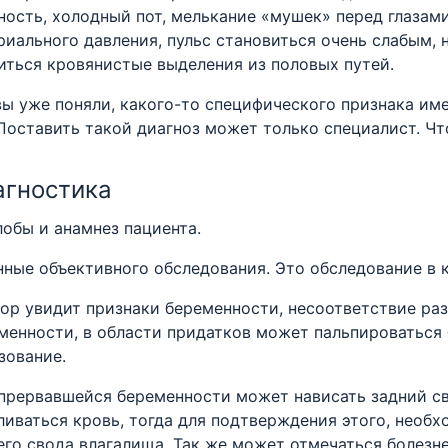
ность, холодный пот, мелькание «мушек» перед глазам
риального давления, пульс становиться очень слабым, 
иться кровянистые выделения из половых путей.
вы уже поняли, какого-то специфического признака им
 Поставить такой диагноз может только специалист. Ч
агностика
лобы и анамнез пациента.
нные объективного обследования. Это обследование в к
ор увидит признаки беременности, несоответствие ра
менности, в области придатков может пальпироваться
зование.
прервавшейся беременности может нависать задний сво
ливаться кровь, тогда для подтверждения этого, необ
его свода влагалища. Так же может отмечаться болезн