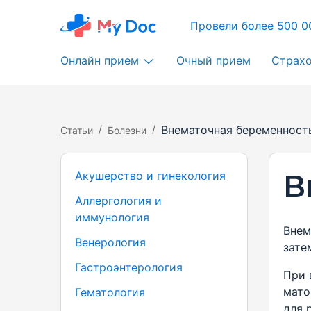
Провели более 500 0
Онлайн прием
Очный прием
Страх
/
/
Внематочная беременност
Статьи
Болезни
В
Акушерство и гинекология
Аллергология и
иммунология
Внем
Венерология
зате
Гастроэнтерология
При 
мато
Гематология
для 