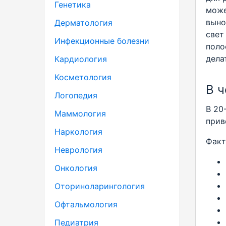
Генетика
може
выно
Дерматология
свет
Инфекционные болезни
поло
дела
Кардиология
Косметология
В 
Логопедия
В 20
Маммология
прив
Наркология
Факт
Неврология
Онкология
Оториноларингология
Офтальмология
Педиатрия