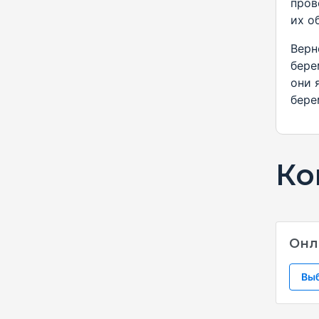
пров
их о
Верн
бере
они 
бере
Ко
Онл
Вы