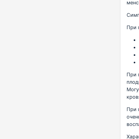
менс
Симп
При 
При 
плод
Могу
кров
При 
очен
восп
Хара