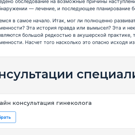
едено обследование на возможные причины наступлен
бнаружении — лечение, и последующее планирование б
емся в самое начало. Итак, мог ли полноценно развива
менности? Эта история правда или вымысел? Эта и нек
являются большой редкостью в акушерской практике,
менности. Насчет того насколько это опасно исходя из
нсультации специал
айн консультация гинеколога
брать