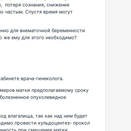
и, потеря сознания, снижение
но частым. Спустя время могут
енно для внематочной беременности
то же ему для этого необходимо?
абинете врача-гинеколога.
змеров матки предполагаемому сроку
 болезненное опухолевидное
д влагалища, так как над ним будет
ходимо провести кульдоцентез- прокол
енность при смещении матки.