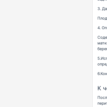
3. Д
Плод
4. О
Соде
матк
бере
5.Ис
опре
6.Ко
К 
Посл
пери