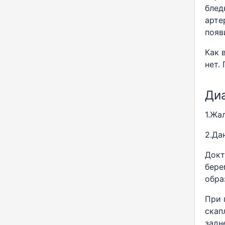
блед
арте
появ
Как 
нет.
Ди
1.Жа
2.Да
Докт
бере
обра
При 
скап
задн