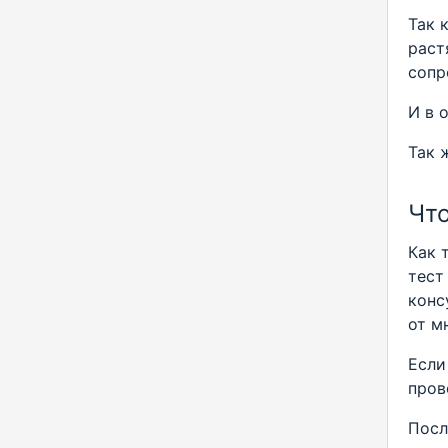
Так 
раст
сопр
И в 
Так 
Что
Как 
тест
конс
от м
Если
пров
Посл