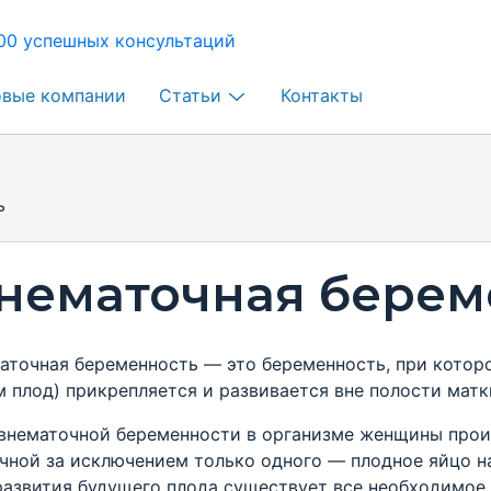
00 успешных консультаций
овые компании
Статьи
Контакты
ь
нематочная берем
аточная беременность — это беременность, при котор
м плод) прикрепляется и развивается вне полости матк
внематочной беременности в организме женщины проис
чной за исключением только одного — плодное яйцо на
развития будущего плода существует все необходимое, 