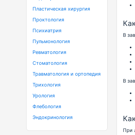
Пластическая хирургия
Проктология
Ка
Психиатрия
В за
Пульмонология
Ревматология
Стоматология
Травматология и ортопедия
В за
Трихология
Урология
Флебология
Эндокринология
Как
При 