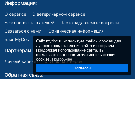
Информация:
О сервисе
О ветеринарном сервисе
Безопасность платежей
Часто задаваемые вопросы
Связаться с нами
Юридическая информация
Блог MyDoc
Сайт mydoc.ru использует файлы cookies для
лучшего представления сайта и программ.
Партнёрам:
Продолжая использование сайта, вы
соглашаетесь с политиками использования
cookies.
Подробнее
Личный кабинет
Список партнёров
Согласен
Обратная связь:
Мы в соцсетях:
E-mail:
site@mydoc.ru