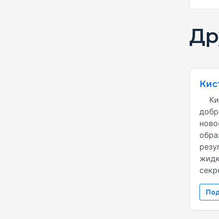
Др
Кис
Кист
добр
ново
обра
резу
жидк
секре
Под