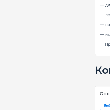
— ди
— ле
— пр
— иг
При 
Ко
Онл
Вы