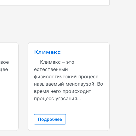
Климакс
овое
Климакс – это
щее
естественный
физиологический процесс,
называемый менопаузой. Во
время него происходит
процесс угасания...
Подробнее