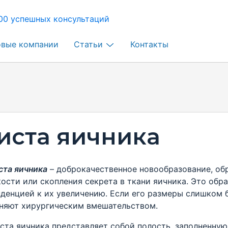
00 успешных консультаций
овые компании
Статьи
Контакты
иста яичника
та яичника
– доброкачественное новообразование, об
ости или скопления секрета в ткани яичника. Это обр
нденцией к их увеличению. Если его размеры слишком 
няют хирургическим вмешательством.
а яичника представляет собой полость, заполненную