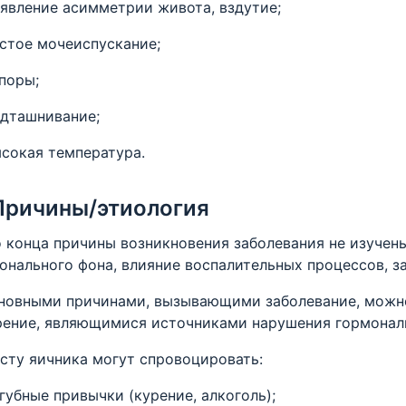
явление асимметрии живота, вздутие;
стое мочеиспускание;
поры;
дташнивание;
сокая температура.
Причины/этиология
онца причины возникновения заболевания не изучен
онального фона, влияние воспалительных процессов, з
новными причинами, вызывающими заболевание, можно
ение, являющимися источниками нарушения гормональ
у яичника могут спровоцировать:
губные привычки (курение, алкоголь);