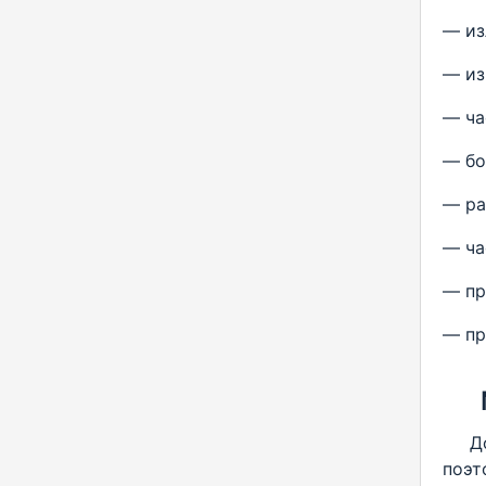
— из
— из
— ча
— бо
— ра
— ча
— пр
— пр
До н
поэт