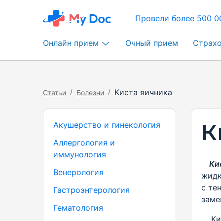
Провели более 500 0
Онлайн прием
Очный прием
Страх
/
/
Киста яичника
Статьи
Болезни
К
Акушерство и гинекология
Аллергология и
иммунология
Кис
Венерология
жидк
с те
Гастроэнтерология
заме
Гематология
Кист