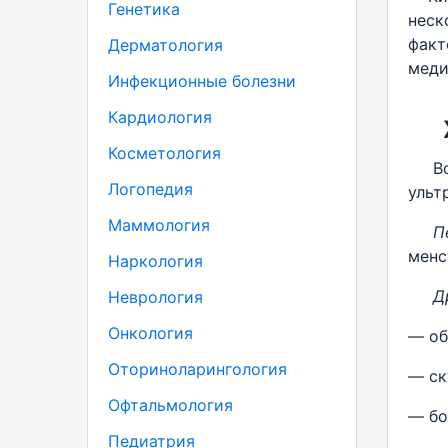
Генетика
неск
факт
Дерматология
меди
Инфекционные болезни
Кардиология
Косметология
Во м
Логопедия
ульт
Маммология
П
менс
Наркология
Д
Неврология
Онкология
— об
Оториноларингология
— ск
Офтальмология
— бо
Педиатрия