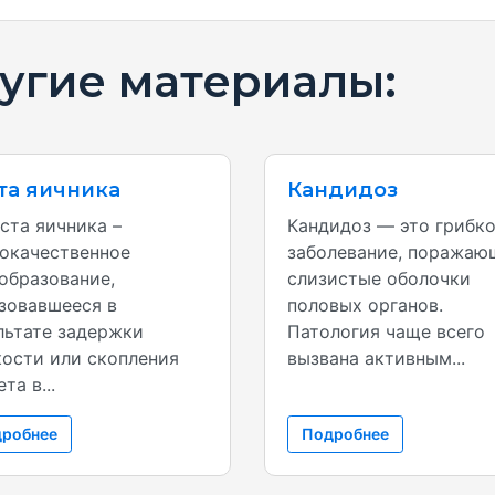
угие материалы:
та яичника
Кандидоз
а яичника –
Кандидоз — это грибк
окачественное
заболевание, поражаю
образование,
слизистые оболочки
зовавшееся в
половых органов.
льтате задержки
Патология чаще всего
ости или скопления
вызвана активным...
та в...
робнее
Подробнее