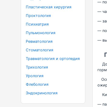
— по
Пластическая хирургия
— ча
Проктология
— за
Психиатрия
— по
Пульмонология
— вы
Ревматология
Стоматология
Травматология и ортопедия
До к
Трихология
горм
Урология
Ос
Флебология
ожир
Эндокринология
Кист
— па