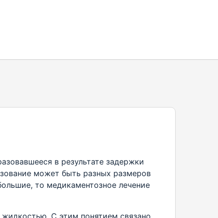
разовавшееся в результате задержки
азование может быть разных размеров
большие, то медикаментозное лечение
 жидкостью. С этим понятием связано