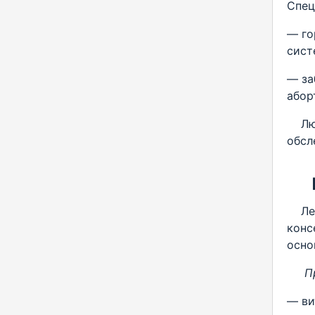
Спец
— го
сист
— за
абор
Любы
обсл
Ле
конс
осно
П
— ви