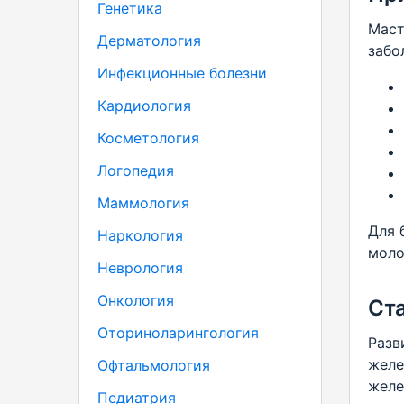
Генетика
Маст
Дерматология
забо
Инфекционные болезни
Кардиология
Косметология
Логопедия
Маммология
Для 
Наркология
моло
Неврология
Онкология
Ст
Оториноларингология
Разв
желе
Офтальмология
желе
Педиатрия