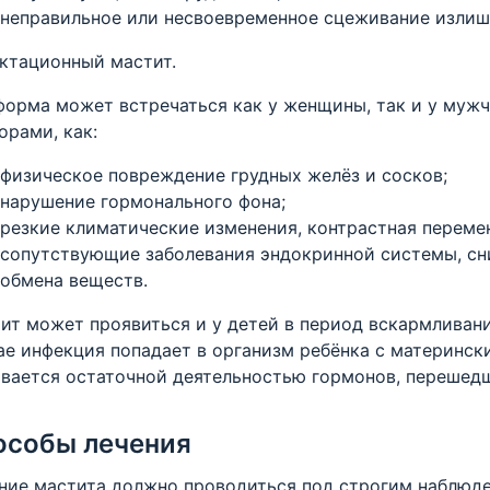
неправильное или несвоевременное сцеживание излиш
ктационный мастит.
форма может встречаться как у женщины, так и у муж
орами, как:
физическое повреждение грудных желёз и сосков;
нарушение гормонального фона;
резкие климатические изменения, контрастная переме
сопутствующие заболевания эндокринной системы, сн
обмена веществ.
ит может проявиться и у детей в период вскармливани
ае инфекция попадает в организм ребёнка с материнс
вается остаточной деятельностью гормонов, перешедш
особы лечения
ние мастита должно проводиться под строгим наблюд