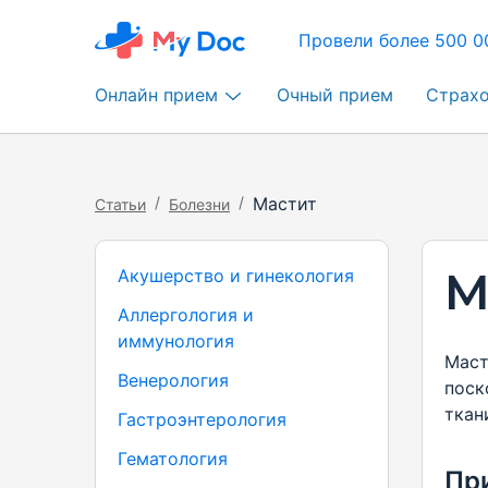
Провели более 500 0
Онлайн прием
Очный прием
Страх
/
/
Мастит
Статьи
Болезни
М
Акушерство и гинекология
Аллергология и
иммунология
Маст
Венерология
поск
ткан
Гастроэнтерология
Гематология
Пр