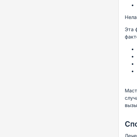
Нела
Эта 
факт
Маст
случ
вызы
Сп
Лече