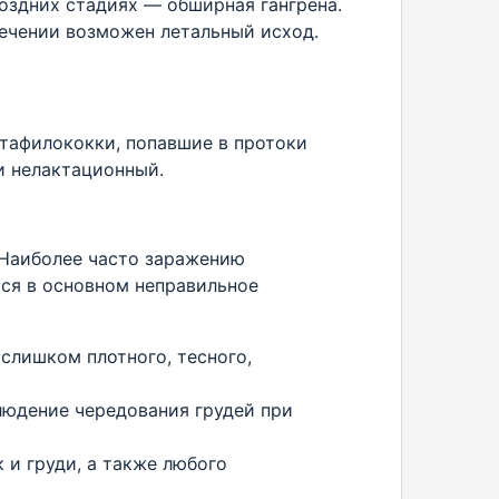
поздних стадиях — обширная гангрена.
лечении возможен летальный исход.
стафилококки, попавшие в протоки
и нелактационный.
 Наиболее часто заражению
ся в основном неправильное
слишком плотного, тесного,
людение чередования грудей при
 и груди, а также любого