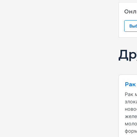
Онл
Вы
Др
Рак
Рак 
злок
ново
желе
моло
форм