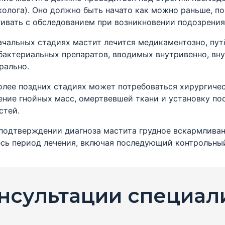
колога). Оно должно быть начато как можно раньше, п
гивать с обследованием при возникновении подозрения
ачальных стадиях мастит лечится медикаментозно, пут
бактериальных препаратов, вводимых внутривенно, в
рально.
олее поздних стадиях может потребоваться хирургиче
ение гнойных масс, омертвевшей ткани и установку п
стей.
подтверждении диагноза мастита грудное вскармлива
есь период лечения, включая последующий контрольны
нсультации специал