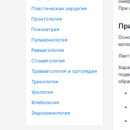
омер
При 
Пластическая хирургия
Проктология
Пр
Психиатрия
Осно
Пульмонология
моло
Ревматология
Лакт
Стоматология
Хара
Травматология и ортопедия
подв
обра
Трихология
Урология
Флебология
Эндокринология