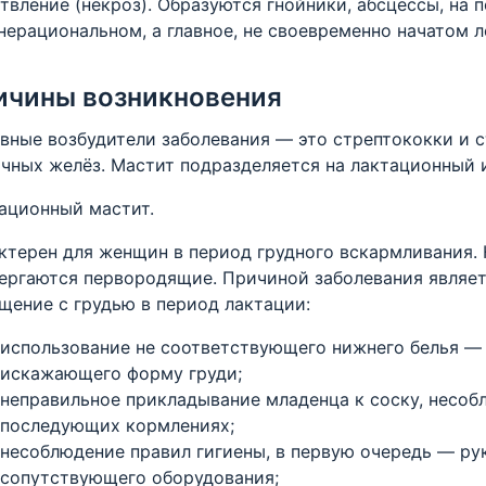
твление (некроз). Образуются гнойники, абсцессы, на 
нерациональном, а главное, не своевременно начатом 
ичины возникновения
вные возбудители заболевания — это стрептококки и 
чных желёз. Мастит подразделяется на лактационный 
ационный мастит.
ктерен для женщин в период грудного вскармливания.
ергаются первородящие. Причиной заболевания являет
щение с грудью в период лактации:
использование не соответствующего нижнего белья — 
искажающего форму груди;
неправильное прикладывание младенца к соску, несоб
последующих кормлениях;
несоблюдение правил гигиены, в первую очередь — рук
сопутствующего оборудования;