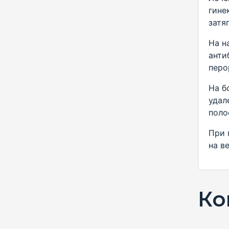
гине
затя
На н
анти
перо
На б
удал
поло
При 
на в
Ко