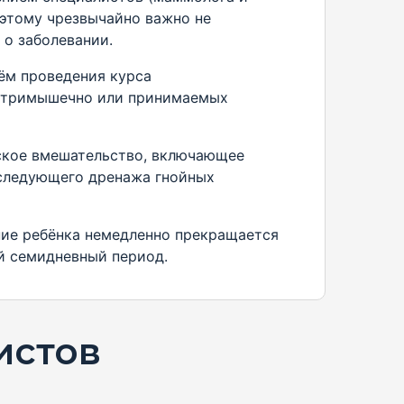
оэтому чрезвычайно важно не
 о заболевании.
ём проведения курса
нутримышечно или принимаемых
ское вмешательство, включающее
оследующего дренажа гнойных
ние ребёнка немедленно прекращается
й семидневный период.
истов