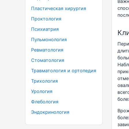
Важн
спос
Пластическая хирургия
посл
Проктология
Психиатрия
Кл
Пульмонология
Пери
Ревматология
длит
боль
Стоматология
Набл
Травматология и ортопедия
прик
отме
Трихология
овал
Урология
всег
боле
Флебология
Врож
Эндокринология
боле
зави