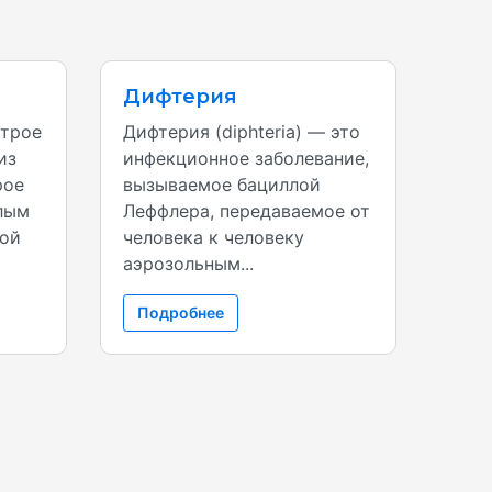
Дифтерия
строе
Дифтерия (diphteria) — это
из
инфекционное заболевание,
рое
вызываемое бациллой
лым
Леффлера, передаваемое от
ной
человека к человеку
аэрозольным...
Подробнее