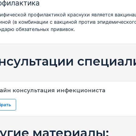
офилактика
ифической профилактикой краснухи является вакцина
иной (в комбинации с вакциной против эпидемического
ндарю обязательных прививок.
нсультации специал
айн консультация инфекциониста
брать
угие материалы: