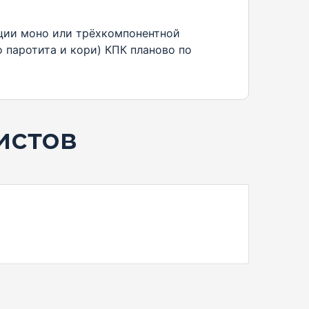
ции моно или трёхкомпонентной
 паротита и кори) КПК планово по
истов