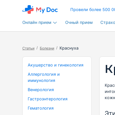
Провели более 500 0
Онлайн прием
Очный прием
Страх
/
/
Краснуха
Статьи
Болезни
К
Акушерство и гинекология
Аллергология и
иммунология
Крас
Венерология
инто
кожн
Гастроэнтерология
Гематология
Эти