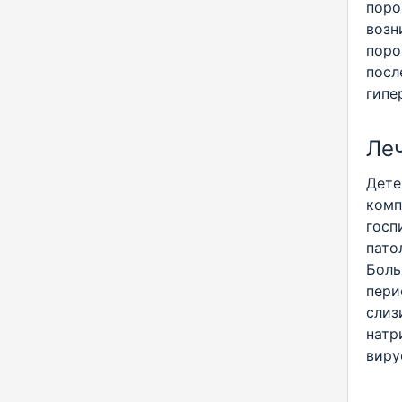
поро
возн
поро
посл
гипе
Ле
Дете
комп
госп
пато
Боль
пери
слиз
натр
виру