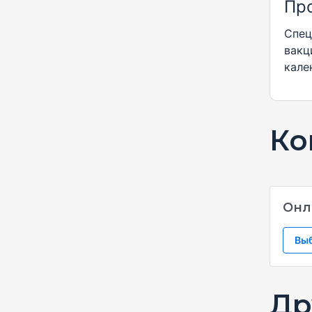
Пр
Спец
вакц
кале
Ко
Онл
Вы
Др