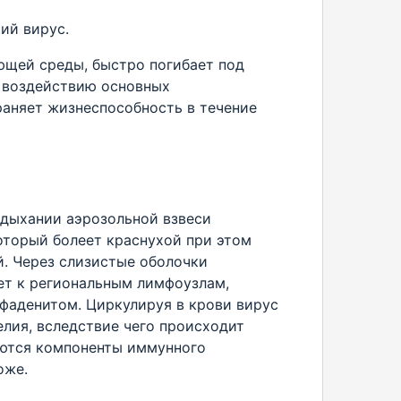
ий вирус.
ющей среды, быстро погибает под
к воздействию основных
раняет жизнеспособность в течение
вдыхании аэрозольной взвеси
оторый болеет краснухой при этом
й. Через слизистые оболочки
ает к региональным лимфоузлам,
фаденитом. Циркулируя в крови вирус
елия, вследствие чего происходит
яются компоненты иммунного
оже.