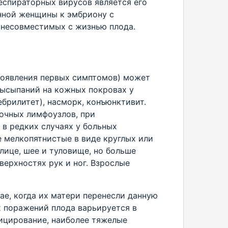
еспираторных вирусов является его
нной женщины к эмбриону с
 несовместимых с жизнью плода.
роявления первых симптомов) может
 высыпаний на кожных покровах у
брилитет), насморк, конъюнктивит.
очных лимфоузлов, при
 в редких случаях у больных
 мелкопятнистые в виде круглых или
лице, шее и туловище, но больше
верхностях рук и ног. Взрослые
е, когда их матери перенесли данную
х поражений плода варьируется в
ицирование, наиболее тяжелые