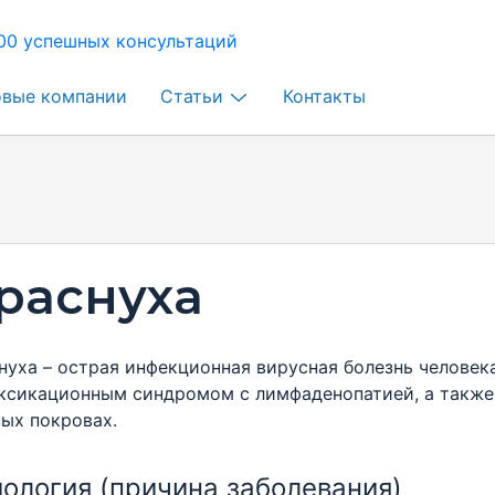
00 успешных консультаций
овые компании
Статьи
Контакты
раснуха
нуха – острая инфекционная вирусная болезнь челове
ксикационным синдромом с лимфаденопатией, а такж
ых покровах.
ология (причина заболевания)