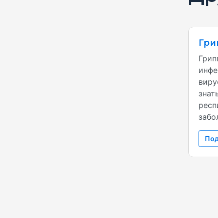
Гри
Грип
инфе
виру
знат
респ
забол
Под