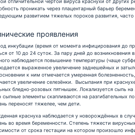
ой отличительной чертой вируса краснухи от других р
обность проникать через плацентарный барьер береме
едующим развитием тяжелых пороков развития, часто
инические проявления
од инкубации (время от момента инфицирования до п
ься от 10 до 24 суток. За пару дней до возникновения
ного наблюдается повышение температуры (чаще субфе
юдается выраженное увеличение заднешейных и затыл
основении к ним отмечается умеренная болезненность,
чается увеличение селезёнки. Высыпания при краснухе
ьных бледно-розовых пятнышек. Локализуется сыпь на 
о сыпные элементы скапливаются на разгибательных по
знь переносят тяжелее, чем дети.
денная краснуха наблюдается у новорождённых в случа
знь во время беременности. Степень тяжести вирусны
симости от срока гестации на котором произошло инф