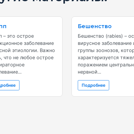
пп
Бешенство
п – это острое
Бешенство (rabies) – о
кционное заболевание
вирусное заболевание 
сной этиологии. Важно
группы зоонозов, кото
ь, что не любое острое
характеризуется тяже
ираторное
поражением централь
евание...
нервной...
робнее
Подробнее