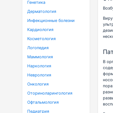
Генетика
Возб
Дерматология
Виру
Инфекционные болезни
ульт
Кардиология
дези
неск
Косметология
Логопедия
Пат
Маммология
В ор
Наркология
соде
форм
Неврология
носо
Онкология
пора
разн
Оториноларингология
разв
Офтальмология
восп
Педиатрия