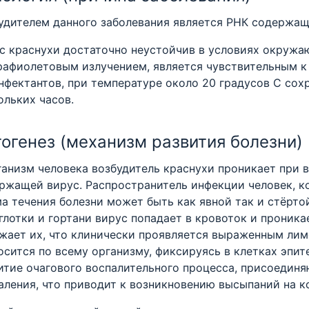
удителем данного заболевания является РНК содержащ
с краснухи достаточно неустойчив в условиях окружа
рафиолетовым излучением, является чувствительным 
нфектантов, при температуре около 20 градусов С сох
ольких часов.
огенез (механизм развития болезни)
ганизм человека возбудитель краснухи проникает при 
ржащей вирус. Распространитель инфекции человек, к
а течения болезни может быть как явной так и стёрто
глотки и гортани вирус попадает в кровоток и проник
жает их, что клинически проявляется выраженным лим
осится по всему организму, фиксируясь в клетках эпит
итие очагового воспалительного процесса, присоедин
аления, что приводит к возникновению высыпаний на к