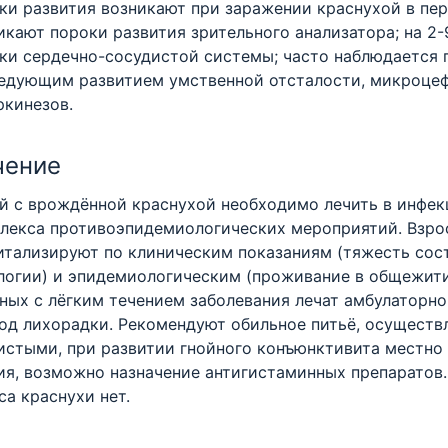
ки развития возникают при заражении краснухой в перв
икают пороки развития зрительного анализатора; на 2-9 
ки сердечно-сосудистой системы; часто наблюдается 
едующим развитием умственной отсталости, микроцефа
ркинезов.
чение
й с врождённой краснухой необходимо лечить в инфе
лекса противоэпидемиологических мероприятий. Взро
итализируют по клиническим показаниям (тяжесть сос
логии) и эпидемиологическим (проживание в общежити
ных с лёгким течением заболевания лечат амбулаторн
од лихорадки. Рекомендуют обильное питьё, осуществ
истыми, при развитии гнойного конъюнктивита местно
ия, возможно назначение антигистаминных препаратов
са краснухи нет.