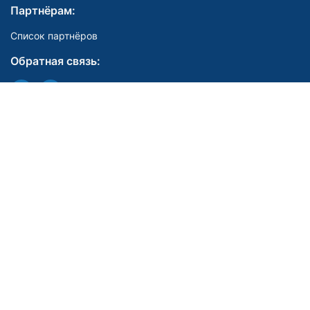
Партнёрам:
Список партнёров
Обратная связь:
Мы в соцсетях:
E-mail:
support@mydoc.ru
Телефоны для связи:
Поддержка по консультациям врачей
8 (800) 200-90-19
Поддержка по консультациям ветеринаров
8 (800) 500-97-07