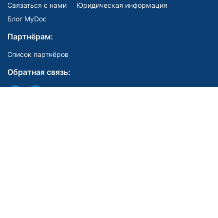
Связаться с нами
Юридическая информация
Блог MyDoc
Партнёрам:
Список партнёров
Обратная связь:
Мы в соцсетях:
E-mail:
support@mydoc.ru
Телефоны для связи:
Поддержка по консультациям врачей
8 (800) 200-90-19