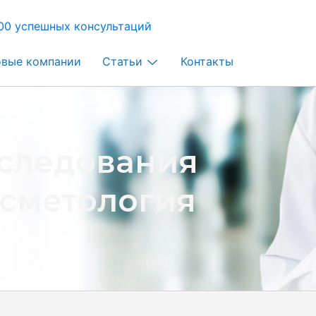
00 успешных консультаций
овые компании
Статьи
Контакты
следования
осметология