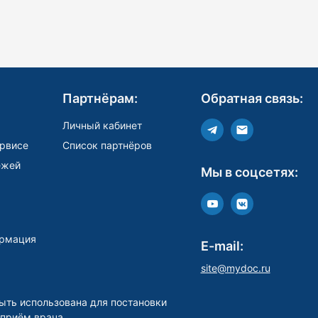
Партнёрам:
Обратная связь:
Личный кабинет
рвисе
Список партнёров
ежей
Мы в соцсетях:
рмация
E-mail:
site@mydoc.ru
ыть использована для постановки
 приём врача.