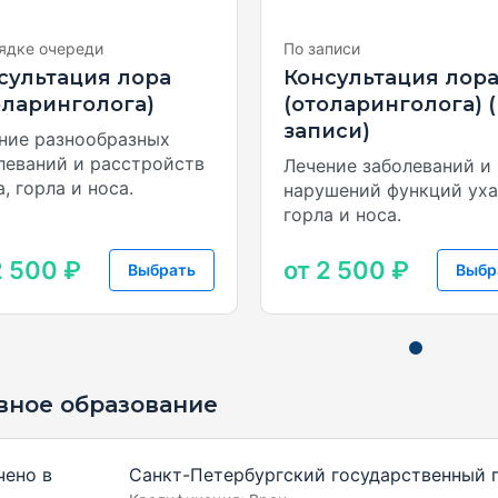
ядке очереди
По записи
сультация лора
Консультация лор
оларинголога)
(отоларинголога) 
записи)
ние разнообразных
леваний и расстройств
Лечение заболеваний и
, горла и носа.
нарушений функций уха
горла и носа.
2 500 ₽
от 2 500 ₽
Выбрать
Выбр
вное образование
чено в
Санкт-Петербургский государственный 