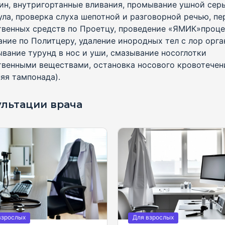
ин, внутригортанные вливания, промывание ушной сер
ула, проверка слуха шепотной и разговорной речью, п
твенных средств по Проетцу, проведение «ЯМИК»проце
ние по Политцеру, удаление инородных тел с лор орга
ывание турунд в нос и уши, смазывание носоглотки
твенными веществами, остановка носового кровотечен
яя тампонада).
ультации врача
взрослых
Для взрослых