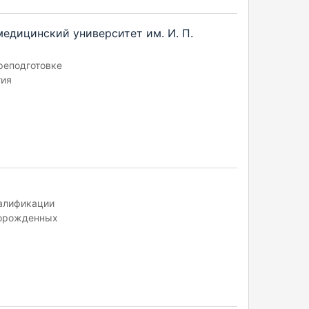
едицинский университет им. И. П.
реподготовке
гия
алификации
ворожденных