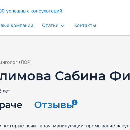
00 успешных консультаций
овые компании
Статьи
Контакты
инголог (ЛОР)
лимова Сабина Фи
2 лет
раче
Отзывы
2
и, которые лечит врач, манипуляции: промывание лакун