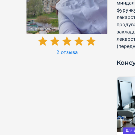
миндал
фурунк
лекарс
продува
заклад
лекарс
(передн
2 отзыва
Конс
Для 