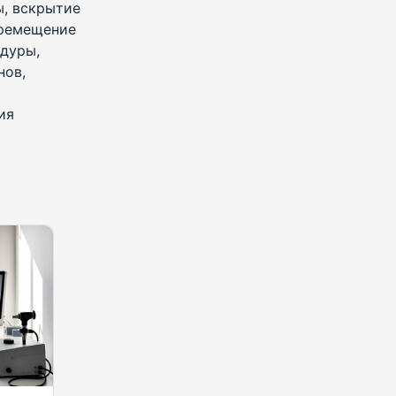
ы, вскрытие
еремещение
дуры,
нов,
ия