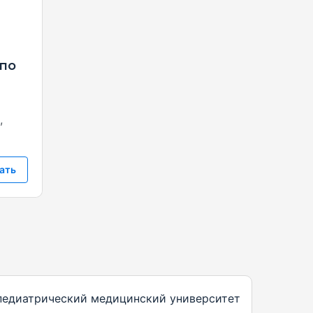
а
(по
,
ать
педиатрический медицинский университет