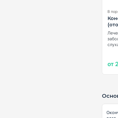
В пор
Кон
(от
Лече
забо
слуха
от 
Осно
Окон