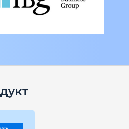
дукт
айти