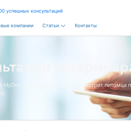
00 успешных консультаций
овые компании
Статьи
Контакты
ьтация ветеринар
а MyDoc. Опытный ветеринар осмотрит питомца п
у.