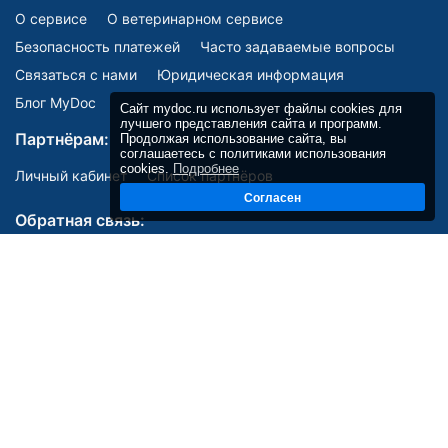
О сервисе
О ветеринарном сервисе
Безопасность платежей
Часто задаваемые вопросы
Связаться с нами
Юридическая информация
Блог MyDoc
Сайт mydoc.ru использует файлы cookies для
лучшего представления сайта и программ.
Партнёрам:
Продолжая использование сайта, вы
соглашаетесь с политиками использования
cookies.
Подробнее
Личный кабинет
Список партнёров
Согласен
Обратная связь:
Мы в соцсетях:
E-mail:
site@mydoc.ru