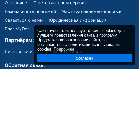
О сервисе
О ветеринарном сервисе
Безопасность платежей
Часто задаваемые вопросы
Связаться с нами
Юридическая информация
Блог MyDoc
Сайт mydoc.ru использует файлы cookies для
лучшего представления сайта и программ.
Партнёрам:
Продолжая использование сайта, вы
соглашаетесь с политиками использования
cookies.
Подробнее
Личный кабинет
Список партнёров
Согласен
Обратная связь:
Мы в соцсетях:
E-mail:
site@mydoc.ru
Телефоны для связи: